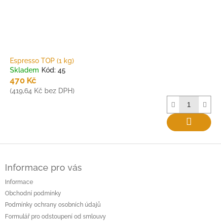
Espresso TOP (1 kg)
Skladem
Kód:
45
470 Kč
(419,64 Kč bez DPH)
Z
á
Informace pro vás
p
a
Informace
t
Obchodní podmínky
í
Podmínky ochrany osobních údajů
Formulář pro odstoupení od smlouvy