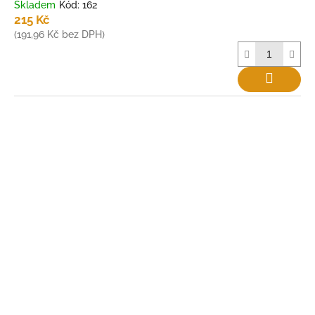
Skladem
Kód:
162
á
215 Kč
v
(191,96 Kč bez DPH)
y
!