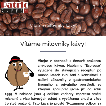
Přejít
Nák
Hledat
Přihlášení
na
obsah
koší
Vítáme milovníky kávy!
Vítáme milovníky kávy!
Vítejte v obchodě s čerstvě praženou
zrnkovou kávou. Nabízíme "Espresso"
vyladěné do stávajících receptur po
mnoha letech zkoušení a konzultací s
našimi zákazníky z gastronomického,
firemního a privátního prostředí, se
kterými spolupracujeme již od roku
1999. V nabídce jsou 4 odlišné varianty espresso směsí
míchané z více kávových odrůd s vyváženou chutí a vždy
čerstvě pražené. Tato káva je prostě "Rozumnou volbou za