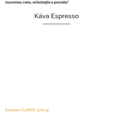
rozumnou cenu, ochutnejte a poznáte".
V
Káva Espresso
í
t
á
m
e
m
i
l
o
v
n
í
k
y
k
Espresso CLASSIC (500 g)