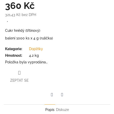
360 Kč
321,43 Kč bez DPH
Měrná
*
cena:
Cukr hnědý (třtinový)
balení 1000 ks x 4 g (rulička)
Kategorie
:
Doplňky
Hmotnost
:
4.2 kg
Položka byla vyprodána…
ZEPTAT SE
Twitter
Facebook
Popis
Diskuze