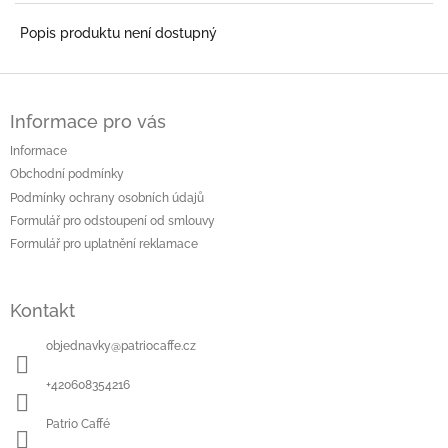
Popis produktu není dostupný
Z
á
Informace pro vás
p
a
Informace
t
Obchodní podmínky
í
Podmínky ochrany osobních údajů
Formulář pro odstoupení od smlouvy
Formulář pro uplatnění reklamace
Kontakt
objednavky
@
patriocaffe.cz
+420608354216
Patrio Caffé