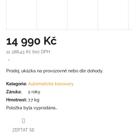
14 990 Kč
12 388,43 Kč bez DPH
Měrná
*
cena:
Prodej, ukázka na provozovně nebo dle dohody.
Kategorie
:
Automatické kávovary
Záruka
:
2 roky
Hmotnost
:
7.7 kg
Položka byla vyprodána…
ZEPTAT SE