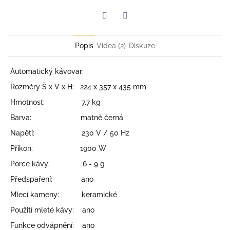
Twitter
Facebook
Popis
Videa (2)
Diskuze
Automatický kávovar:
Rozměry Š x V x H: 224 x 357 x 435 mm
Hmotnost: 7,7 kg
Barva: matně černá
Napětí: 230 V / 50 Hz
Příkon: 1900 W
Porce kávy: 6 - 9 g
Předspaření: ano
Mlecí kameny: keramické
Použití mleté kávy: ano
Funkce odvápnění: ano