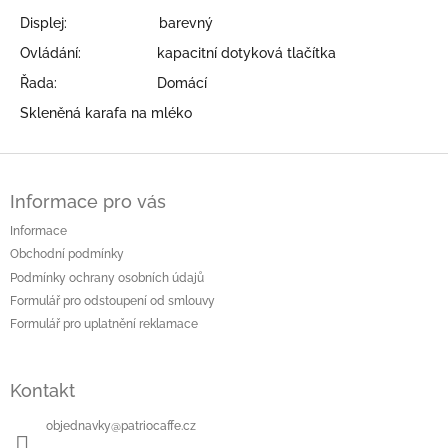
Displej: barevný
Ovládání: kapacitní dotyková tlačítka
Řada: Domácí
Skleněná karafa na mléko
Z
á
Informace pro vás
p
a
Informace
t
Obchodní podmínky
í
Podmínky ochrany osobních údajů
Formulář pro odstoupení od smlouvy
Formulář pro uplatnění reklamace
Kontakt
objednavky
@
patriocaffe.cz