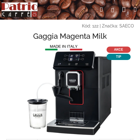
Přejít
Nák
Hledat
Přihlášení
na
obsah
koší
Kód:
122
|
Značka:
SAECO
Gaggia Magenta Milk
AKCE
TIP