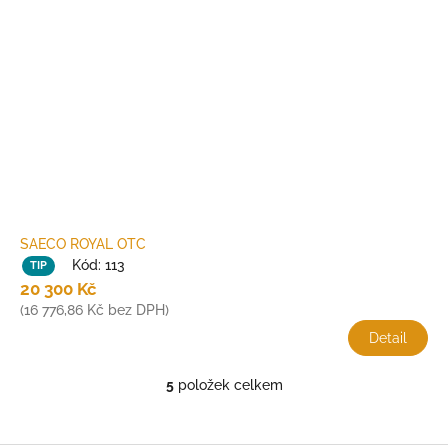
SAECO ROYAL OTC
*
Kód:
113
TIP
20 300 Kč
(16 776,86 Kč bez DPH)
Detail
5
položek celkem
O
v
l