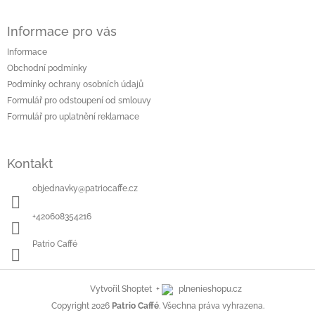
á
Z
d
á
a
Informace pro vás
p
c
a
Informace
í
t
p
Obchodní podmínky
í
r
Podmínky ochrany osobních údajů
v
Formulář pro odstoupení od smlouvy
k
Formulář pro uplatnění reklamace
y
v
ý
p
Kontakt
i
s
objednavky
@
patriocaffe.cz
u
+420608354216
Patrio Caffé
+
Vytvořil Shoptet
plnenieshopu.cz
Copyright 2026
Patrio Caffé
. Všechna práva vyhrazena.